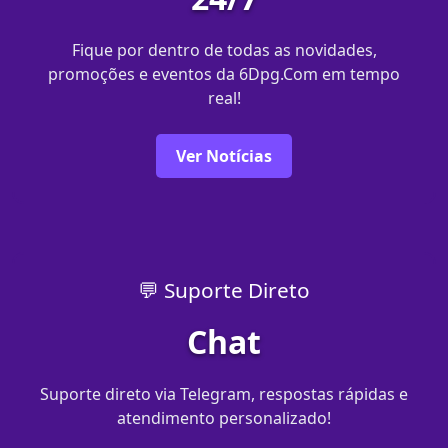
Fique por dentro de todas as novidades,
promoções e eventos da 6Dpg.Com em tempo
real!
Ver Notícias
💬 Suporte Direto
Chat
Suporte direto via Telegram, respostas rápidas e
atendimento personalizado!