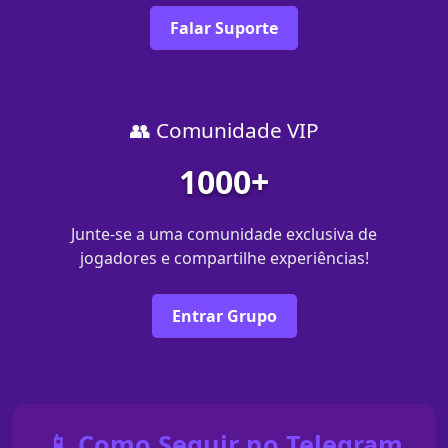
Falar Suporte
👥 Comunidade VIP
1000+
Junte-se a uma comunidade exclusiva de
jogadores e compartilhe experiências!
Entrar Grupo
📱 Como Seguir no Telegram