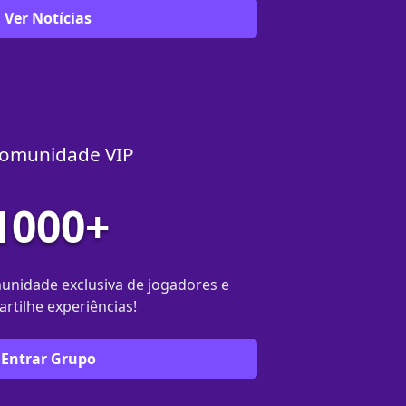
Ver Notícias
Comunidade VIP
1000+
unidade exclusiva de jogadores e
rtilhe experiências!
Entrar Grupo