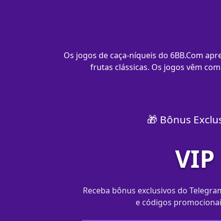
Os jogos de caça-níqueis do 6BB.Com apres
frutas clássicas. Os jogos vêm com
🎁 Bônus Exclu
VIP
Receba bônus exclusivos do Telegra
e códigos promocionai