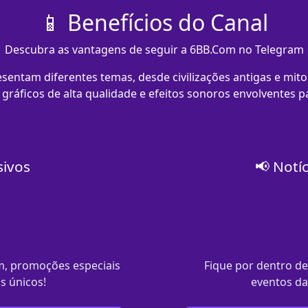
📱 Benefícios do Canal
Descubra as vantagens de seguir a 6BB.Com no Telegram
entam diferentes temas, desde civilizações antigas e mito
 gráficos de alta qualidade e efeitos sonoros envolventes p
sivos
📢 Notí
m, promoções especiais
Fique por dentro d
s únicos!
eventos da