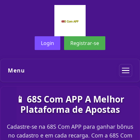
Login
Registrar-se
Menu
📱 68S Com APP A Melhor
Plataforma de Apostas
Cadastre-se na 68S Com APP para ganhar bônus
no cadastro e em cada recarga. Com a 68S Com