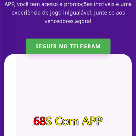
APP, você tem acesso a promoções incríveis e uma
experiência de jogo inigualável. Junte-se aos
vencedores agora!
SEGUIR NO TELEGRAM