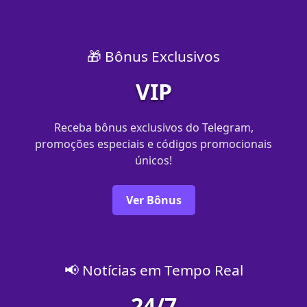
🎁 Bônus Exclusivos
VIP
Receba bônus exclusivos do Telegram,
promoções especiais e códigos promocionais
únicos!
Ver Bônus
📢 Notícias em Tempo Real
24/7