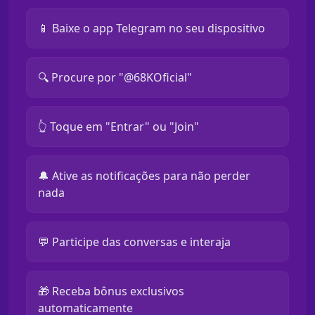
📱 Baixe o app Telegram no seu dispositivo
🔍 Procure por "@68KOficial"
👆 Toque em "Entrar" ou "Join"
🔔 Ative as notificações para não perder
nada
💬 Participe das conversas e interaja
🎁 Receba bônus exclusivos
automaticamente