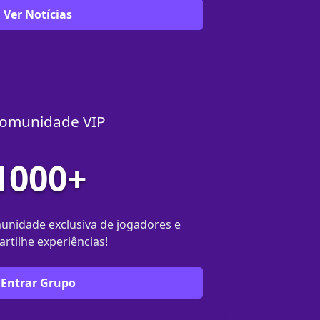
Ver Notícias
Comunidade VIP
1000+
unidade exclusiva de jogadores e
rtilhe experiências!
Entrar Grupo