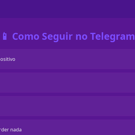
📱 Como Seguir no Telegram
ositivo
erder nada