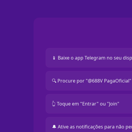
📱 Baixe o app Telegram no seu disp
🔍 Procure por "@688V PagaOficial"
👆 Toque em "Entrar" ou "Join"
🔔 Ative as notificações para não p