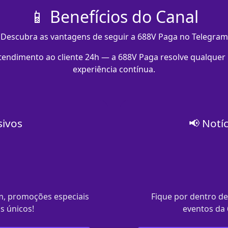
📱 Benefícios do Canal
Descubra as vantagens de seguir a 688V Paga no Telegram
atendimento ao cliente 24h — a 688V Paga resolve qualquer
experiência contínua.
sivos
📢 Notí
m, promoções especiais
Fique por dentro d
s únicos!
eventos da