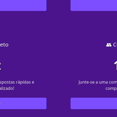
reto
👥 
t
espostas rápidas e
Junte-se a uma com
lizado!
compa
e