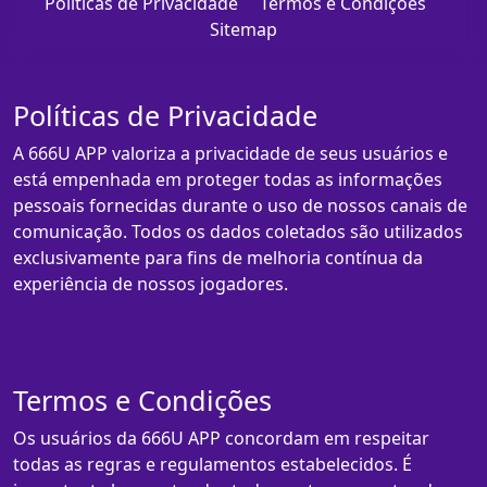
Políticas de Privacidade
Termos e Condições
Sitemap
Políticas de Privacidade
A 666U APP valoriza a privacidade de seus usuários e
está empenhada em proteger todas as informações
pessoais fornecidas durante o uso de nossos canais de
comunicação. Todos os dados coletados são utilizados
exclusivamente para fins de melhoria contínua da
experiência de nossos jogadores.
Termos e Condições
Os usuários da 666U APP concordam em respeitar
todas as regras e regulamentos estabelecidos. É