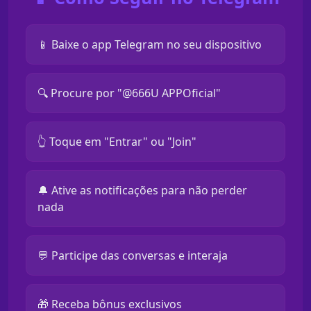
📱 Baixe o app Telegram no seu dispositivo
🔍 Procure por "@666U APPOficial"
👆 Toque em "Entrar" ou "Join"
🔔 Ative as notificações para não perder
nada
💬 Participe das conversas e interaja
🎁 Receba bônus exclusivos