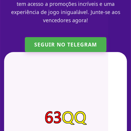
tem acesso a promoções incríveis e uma
experiência de jogo inigualável. Junte-se aos
vencedores agora!
SEGUIR NO TELEGRAM