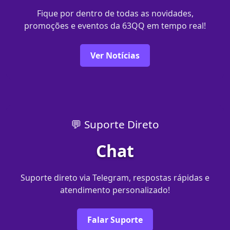
Fique por dentro de todas as novidades,
promoções e eventos da 63QQ em tempo real!
Ver Notícias
💬 Suporte Direto
Chat
Suporte direto via Telegram, respostas rápidas e
atendimento personalizado!
Falar Suporte