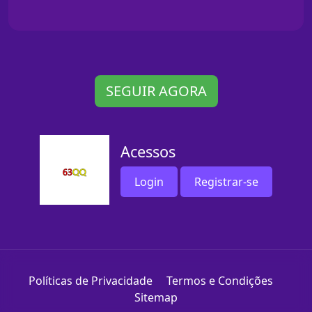
SEGUIR AGORA
Acessos
Login
Registrar-se
Políticas de Privacidade
Termos e Condições
Sitemap