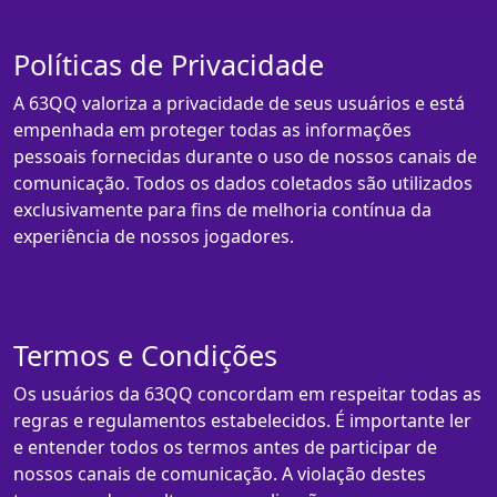
Políticas de Privacidade
A 63QQ valoriza a privacidade de seus usuários e está
empenhada em proteger todas as informações
pessoais fornecidas durante o uso de nossos canais de
comunicação. Todos os dados coletados são utilizados
exclusivamente para fins de melhoria contínua da
experiência de nossos jogadores.
Termos e Condições
Os usuários da 63QQ concordam em respeitar todas as
regras e regulamentos estabelecidos. É importante ler
e entender todos os termos antes de participar de
nossos canais de comunicação. A violação destes