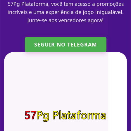
57Pg Plataforma, você tem acesso a promoções
incríveis e uma experiência de jogo inigualável.
Junte-se aos vencedores agora!
SEGUIR NO TELEGRAM