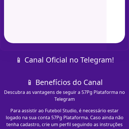
📱 Canal Oficial no Telegram!
📱 Benefícios do Canal
Descubra as vantagens de seguir a 57Pg Plataforma no
Telegram
Para assistir ao Futebol Studio, é necessário estar
logado na sua conta 57Pg Plataforma. Caso ainda não
tenha cadastro, crie um perfil seguindo as instruções