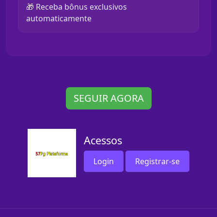
🎁 Receba bônus exclusivos
automaticamente
SEGUIR AGORA
Acessos
Login
Registrar-se