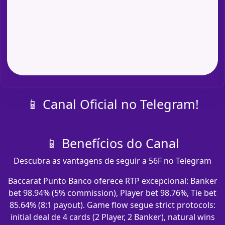
📱 Canal Oficial no Telegram!
📱 Benefícios do Canal
Descubra as vantagens de seguir a 56F no Telegram
Baccarat Punto Banco oferece RTP excepcional: Banker
bet 98.94% (5% commission), Player bet 98.76%, Tie bet
85.64% (8:1 payout). Game flow segue strict protocols:
initial deal de 4 cards (2 Player, 2 Banker), natural wins