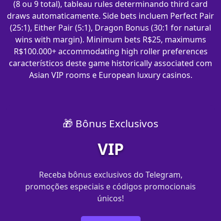
(8 ou 9 total), tableau rules determinando third card
draws automaticamente. Side bets incluem Perfect Pair
(25:1), Either Pair (5:1), Dragon Bonus (30:1 for natural
wins with margin). Minimum bets R$25, maximums
R$100.000+ accommodating high roller preferences
característicos deste game historically associated com
Asian VIP rooms e European luxury casinos.
🎁 Bônus Exclusivos
VIP
Receba bônus exclusivos do Telegram,
promoções especiais e códigos promocionais
únicos!