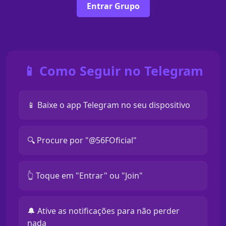
Entrar Grupo
📱 Como Seguir no Telegram
📱 Baixe o app Telegram no seu dispositivo
🔍 Procure por "@56FOficial"
👆 Toque em "Entrar" ou "Join"
🔔 Ative as notificações para não perder
nada