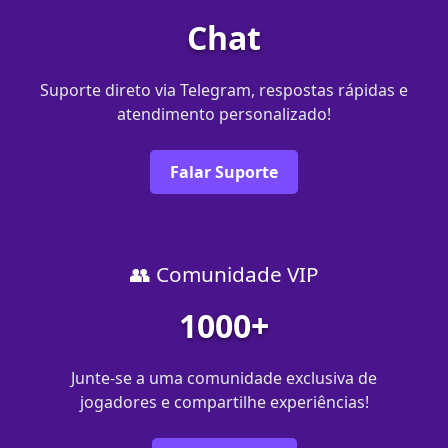
Chat
Suporte direto via Telegram, respostas rápidas e
atendimento personalizado!
Falar Suporte
👥 Comunidade VIP
1000+
Junte-se a uma comunidade exclusiva de
jogadores e compartilhe experiências!