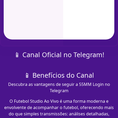
📱 Canal Oficial no Telegram!
📱 Benefícios do Canal
Descubra as vantagens de seguir a 55MM Login no
Telegram
O Futebol Studio Ao Vivo é uma forma moderna e
envolvente de acompanhar o futebol, oferecendo mais
do que simples transmissões: análises detalhadas,