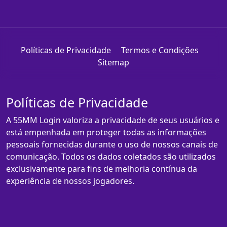
Políticas de Privacidade
Termos e Condições
Sitemap
Políticas de Privacidade
A 55MM Login valoriza a privacidade de seus usuários e
está empenhada em proteger todas as informações
pessoais fornecidas durante o uso de nossos canais de
comunicação. Todos os dados coletados são utilizados
exclusivamente para fins de melhoria contínua da
experiência de nossos jogadores.