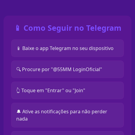
📱 Como Seguir no Telegram
📱 Baixe o app Telegram no seu dispositivo
🔍 Procure por "@55MM LoginOficial"
👆 Toque em "Entrar" ou "Join"
🔔 Ative as notificações para não perder
nada