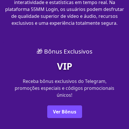
interatividade e estatísticas em tempo real. Na
plataforma 55MM Login, os usuários podem desfrutar
de qualidade superior de vídeo e áudio, recursos
exclusivos e uma experiência totalmente segura.
🎁 Bônus Exclusivos
VIP
Receba bônus exclusivos do Telegram,
promoções especiais e códigos promocionais
únicos!
Ver Bônus