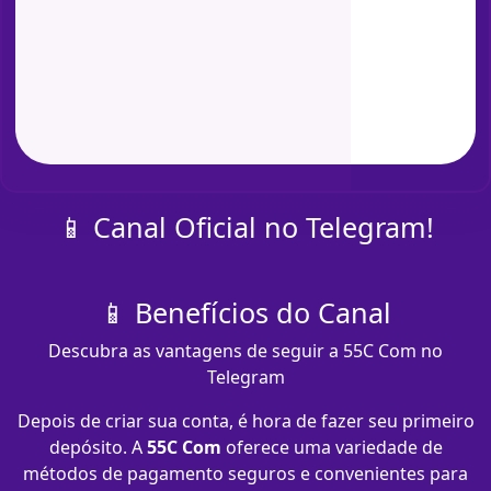
📱 Canal Oficial no Telegram!
📱 Benefícios do Canal
Descubra as vantagens de seguir a 55C Com no
Telegram
Depois de criar sua conta, é hora de fazer seu primeiro
depósito. A
55C Com
oferece uma variedade de
métodos de pagamento seguros e convenientes para