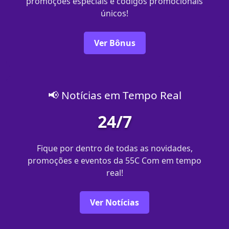
promoções especiais e códigos promocionais
únicos!
Ver Bônus
📢 Notícias em Tempo Real
24/7
Fique por dentro de todas as novidades,
promoções e eventos da 55C Com em tempo
real!
Ver Notícias