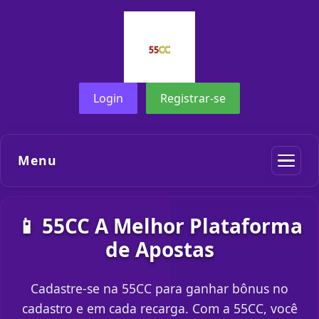
Login
Registrar-se
Menu
📱 55CC A Melhor Plataforma
de Apostas
Cadastre-se na 55CC para ganhar bônus no
cadastro e em cada recarga. Com a 55CC, você