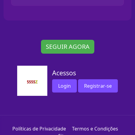
SEGUIR AGORA
Acessos
Login
Registrar-se
Políticas de Privacidade
Termos e Condições