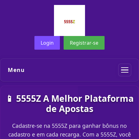
Login
Registrar-se
Menu
📱 5555Z A Melhor Plataforma
de Apostas
Cadastre-se na 5555Z para ganhar bônus no
cadastro e em cada recarga. Com a 5555Z, você