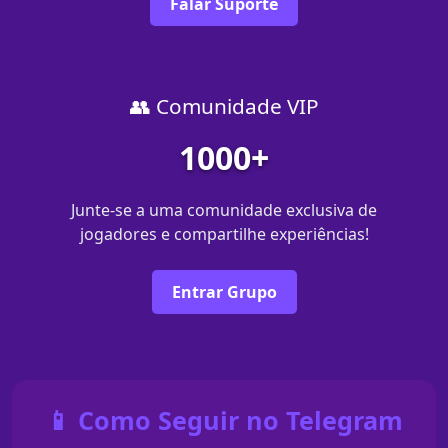
Falar Suporte
👥 Comunidade VIP
1000+
Junte-se a uma comunidade exclusiva de
jogadores e compartilhe experiências!
Entrar Grupo
📱 Como Seguir no Telegram