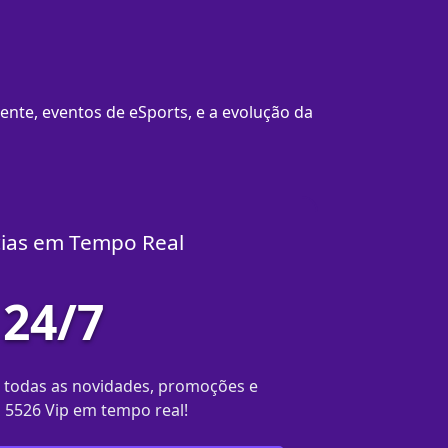
ente, eventos de eSports, e a evolução da
cias em Tempo Real
24/7
e todas as novidades, promoções e
 5526 Vip em tempo real!