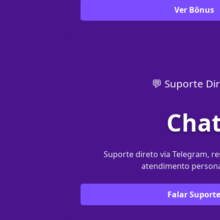
Ver Bônus
💬 Suporte Di
Cha
Suporte direto via Telegram, r
atendimento persona
Falar Suport