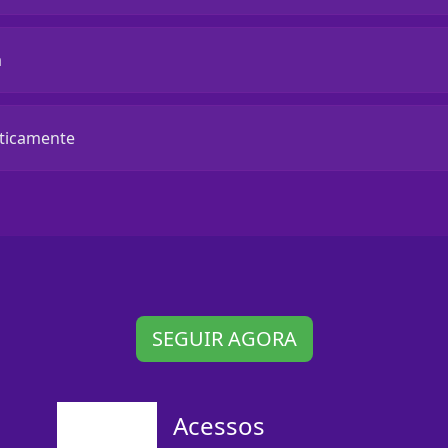
a
aticamente
SEGUIR AGORA
Acessos