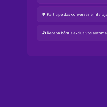
💬 Participe das conversas e interaj
🎁 Receba bônus exclusivos autom