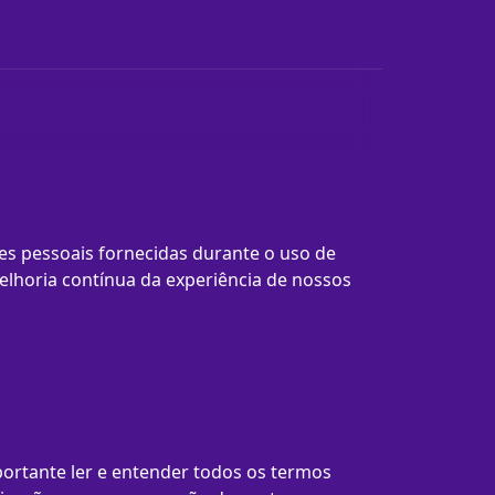
es pessoais fornecidas durante o uso de
elhoria contínua da experiência de nossos
ortante ler e entender todos os termos