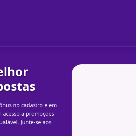
elhor
postas
ônus no cadastro e em
m acesso a promoções
ualável. Junte-se aos