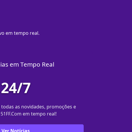
ivo em tempo real.
cias em Tempo Real
24/7
e todas as novidades, promoções e
 51FF.Com em tempo real!
Ver Notícias