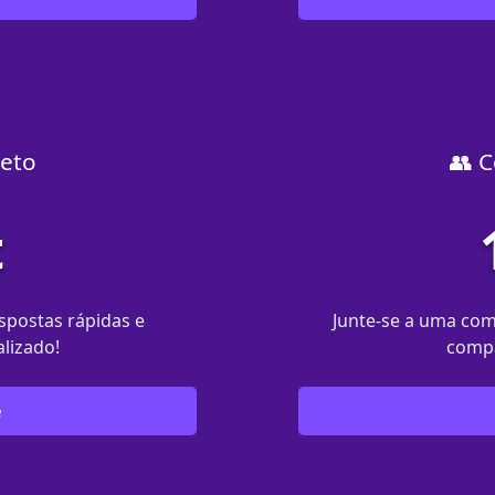
reto
👥 
t
espostas rápidas e
Junte-se a uma com
lizado!
compa
e