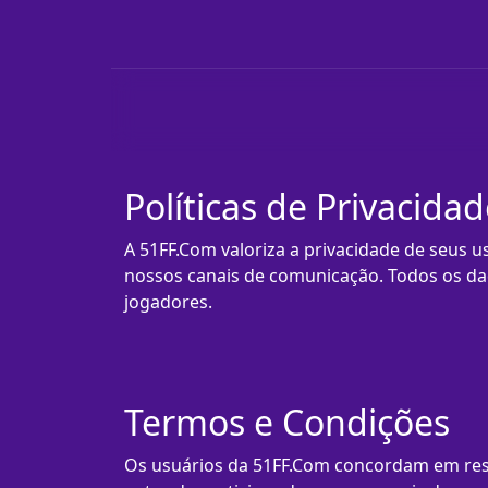
Políticas de Privacida
A 51FF.Com valoriza a privacidade de seus 
nossos canais de comunicação. Todos os dad
jogadores.
Termos e Condições
Os usuários da 51FF.Com concordam em resp