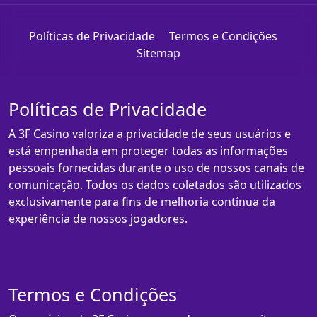
Políticas de Privacidade
Termos e Condições
Sitemap
Políticas de Privacidade
A 3F Casino valoriza a privacidade de seus usuários e
está empenhada em proteger todas as informações
pessoais fornecidas durante o uso de nossos canais de
comunicação. Todos os dados coletados são utilizados
exclusivamente para fins de melhoria contínua da
experiência de nossos jogadores.
Termos e Condições