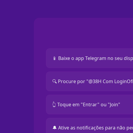
📱 Baixe o app Telegram no seu disp
🔍 Procure por "@38H Com LoginOfi
👆 Toque em "Entrar" ou "Join"
🔔 Ative as notificações para não p