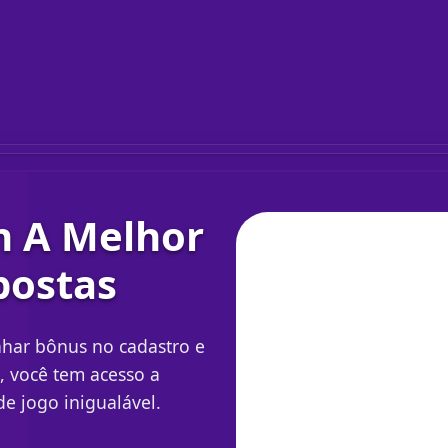
n A Melhor
postas
har bônus no cadastro e
 você tem acesso a
e jogo inigualável.