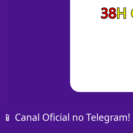
📱 Canal Oficial no Telegram!