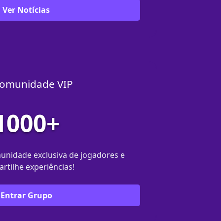
Ver Notícias
Comunidade VIP
1000+
unidade exclusiva de jogadores e
rtilhe experiências!
Entrar Grupo