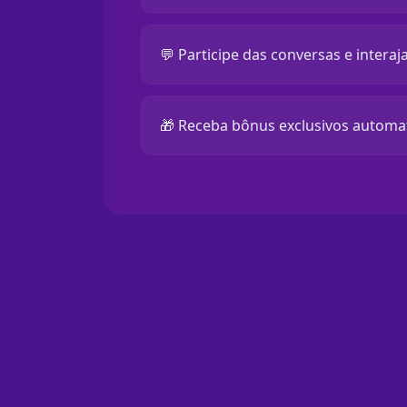
💬 Participe das conversas e interaj
🎁 Receba bônus exclusivos autom