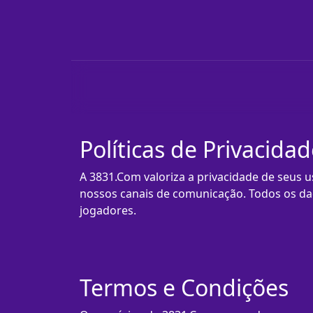
Políticas de Privacida
A 3831.Com valoriza a privacidade de seus 
nossos canais de comunicação. Todos os dad
jogadores.
Termos e Condições