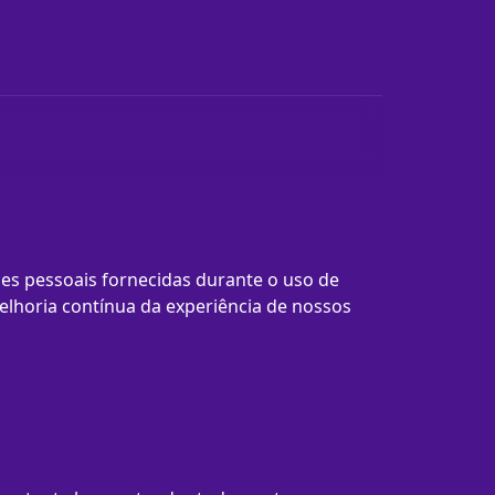
es pessoais fornecidas durante o uso de
elhoria contínua da experiência de nossos