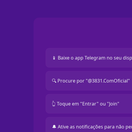
📱 Baixe o app Telegram no seu disp
🔍 Procure por "@3831.ComOficial"
👆 Toque em "Entrar" ou "Join"
🔔 Ative as notificações para não p