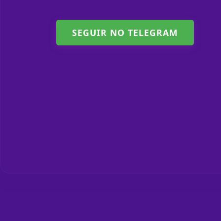
SEGUIR NO TELEGRAM