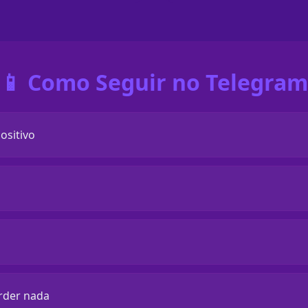
📱 Como Seguir no Telegram
ositivo
erder nada