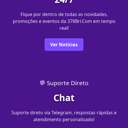
Fique por dentro de todas as novidades,
promoções e eventos da 378Brl.Com em tempo
real!
Ver Notícias
💬 Suporte Direto
Chat
Suporte direto via Telegram, respostas rápidas e
atendimento personalizado!