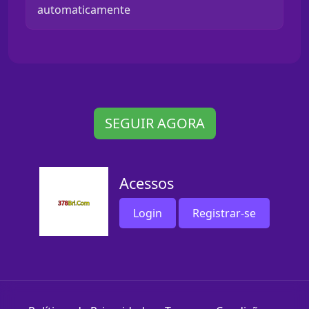
automaticamente
SEGUIR AGORA
Acessos
Login
Registrar-se