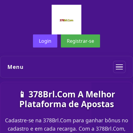
Login
Registrar-se
Menu
📱 378Brl.Com A Melhor
Plataforma de Apostas
Cadastre-se na 378Brl.Com para ganhar bônus no
cadastro e em cada recarga. Com a 378Brl.Com,