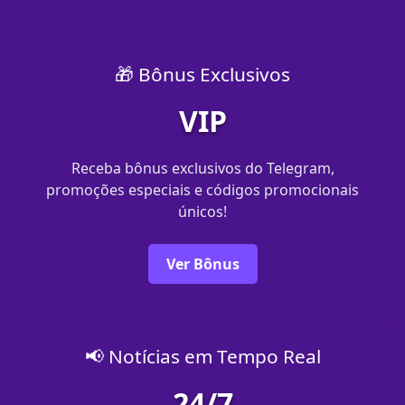
🎁 Bônus Exclusivos
VIP
Receba bônus exclusivos do Telegram,
promoções especiais e códigos promocionais
únicos!
Ver Bônus
📢 Notícias em Tempo Real
24/7