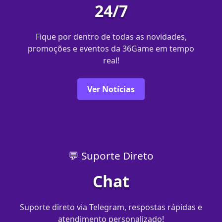
24/7
Fique por dentro de todas as novidades,
promoções e eventos da 36Game em tempo
real!
Ver Notícias
💬 Suporte Direto
Chat
Suporte direto via Telegram, respostas rápidas e
atendimento personalizado!