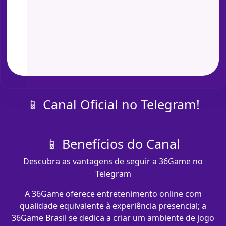
📱 Canal Oficial no Telegram!
📱 Benefícios do Canal
Descubra as vantagens de seguir a 36Game no
Telegram
A 36Game oferece entretenimento online com
qualidade equivalente à experiência presencial; a
36Game Brasil se dedica a criar um ambiente de jogo