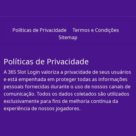
Políticas de Privacidade
Termos e Condições
Sitemap
Políticas de Privacidade
A 365 Slot Login valoriza a privacidade de seus usuários
e está empenhada em proteger todas as informações
pessoais fornecidas durante o uso de nossos canais de
comunicação. Todos os dados coletados são utilizados
exclusivamente para fins de melhoria contínua da
experiência de nossos jogadores.