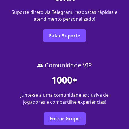
Suporte direto via Telegram, respostas rápidas e
atendimento personalizado!
Falar Suporte
👥 Comunidade VIP
1000+
Junte-se a uma comunidade exclusiva de
jogadores e compartilhe experiências!
Entrar Grupo