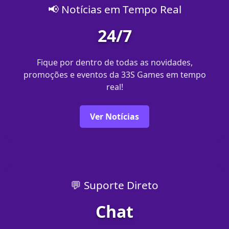
📢 Notícias em Tempo Real
24/7
Fique por dentro de todas as novidades,
promoções e eventos da 33S Games em tempo
real!
Ver Notícias
💬 Suporte Direto
Chat