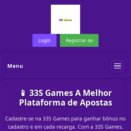
Login
Registrar-se
Menu
📱 33S Games A Melhor
Plataforma de Apostas
Cadastre-se na 33S Games para ganhar bônus no
cadastro e em cada recarga. Com a 33S Games,