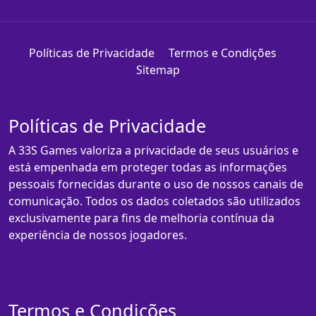
Políticas de Privacidade
Termos e Condições
Sitemap
Políticas de Privacidade
A 33S Games valoriza a privacidade de seus usuários e
está empenhada em proteger todas as informações
pessoais fornecidas durante o uso de nossos canais de
comunicação. Todos os dados coletados são utilizados
exclusivamente para fins de melhoria contínua da
experiência de nossos jogadores.
Termos e Condições