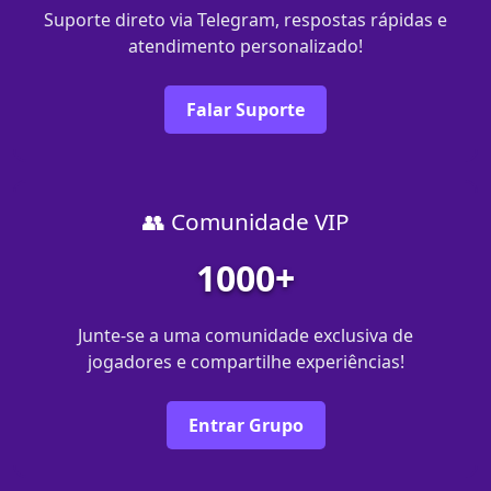
Suporte direto via Telegram, respostas rápidas e
atendimento personalizado!
Falar Suporte
👥 Comunidade VIP
1000+
Junte-se a uma comunidade exclusiva de
jogadores e compartilhe experiências!
Entrar Grupo