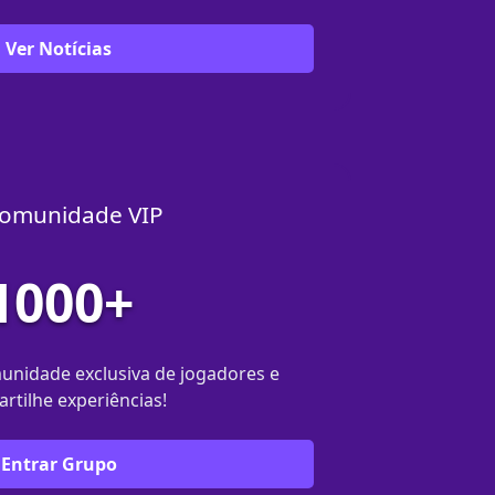
Ver Notícias
Comunidade VIP
1000+
unidade exclusiva de jogadores e
rtilhe experiências!
Entrar Grupo