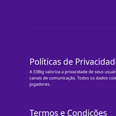
Políticas de Privacida
A 33Big valoriza a privacidade de seus usu
canais de comunicação. Todos os dados cole
jogadores.
Termos e Condições