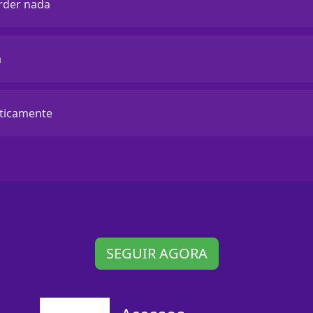
erder nada
a
aticamente
SEGUIR AGORA