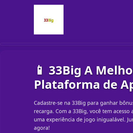
📱 33Big A Melho
Plataforma de A
Cadastre-se na 33Big para ganhar bônu
recarga. Com a 33Big, você tem acesso 
uma experiência de jogo inigualável. J
agora!