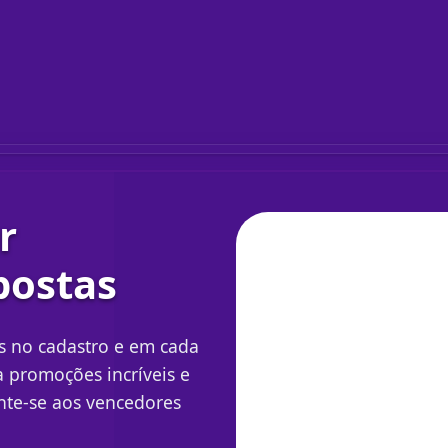
r
postas
s no cadastro e em cada
a promoções incríveis e
unte-se aos vencedores