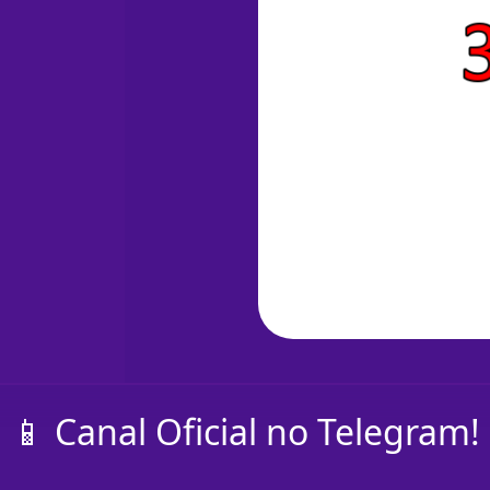
📱 Canal Oficial no Telegram!