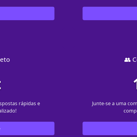
reto
👥 
t
espostas rápidas e
Junte-se a uma com
lizado!
compa
e