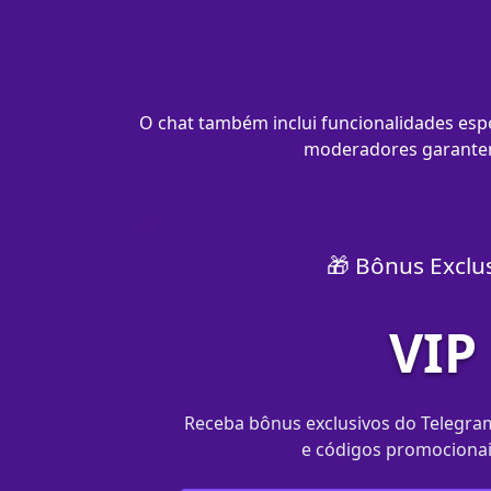
O chat também inclui funcionalidades esp
moderadores garantem
🎁 Bônus Exclu
VIP
Receba bônus exclusivos do Telegra
e códigos promocionai