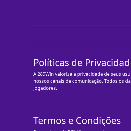
Políticas de Privacida
A 289Win valoriza a privacidade de seus us
nossos canais de comunicação. Todos os dad
jogadores.
Termos e Condições