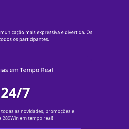
municação mais expressiva e divertida. Os
dos os participantes.
cias em Tempo Real
24/7
e todas as novidades, promoções e
a 289Win em tempo real!