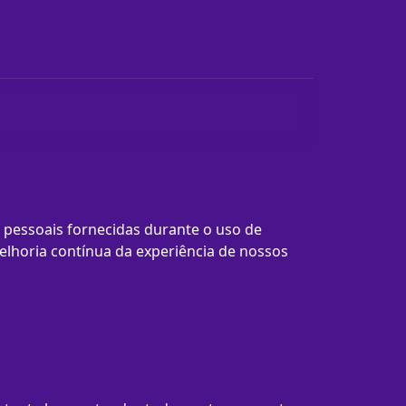
 pessoais fornecidas durante o uso de
elhoria contínua da experiência de nossos