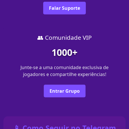
Falar Suporte
👥 Comunidade VIP
1000+
Junte-se a uma comunidade exclusiva de
jogadores e compartilhe experiências!
Entrar Grupo
📱 Como Seguir no Telegram