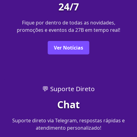
24/7
Fique por dentro de todas as novidades,
promoções e eventos da 27B em tempo real!
Ver Notícias
💬 Suporte Direto
Chat
Suporte direto via Telegram, respostas rápidas e
atendimento personalizado!