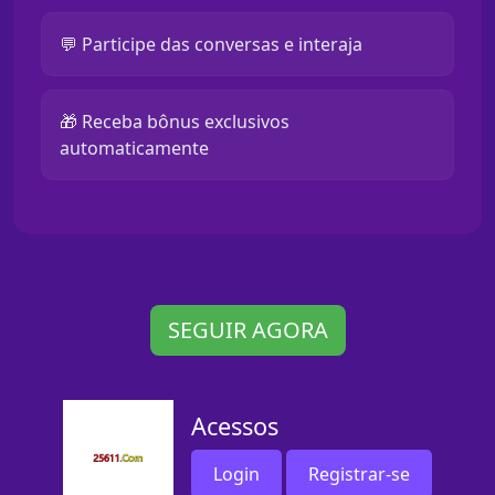
💬 Participe das conversas e interaja
🎁 Receba bônus exclusivos
automaticamente
SEGUIR AGORA
Acessos
Login
Registrar-se