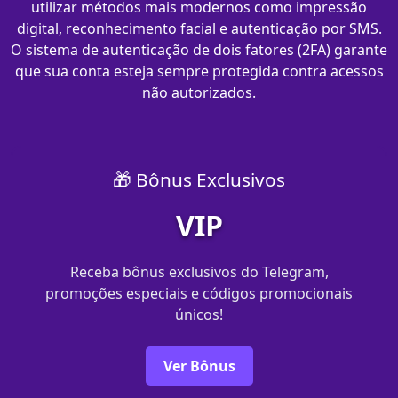
utilizar métodos mais modernos como impressão
digital, reconhecimento facial e autenticação por SMS.
O sistema de autenticação de dois fatores (2FA) garante
que sua conta esteja sempre protegida contra acessos
não autorizados.
🎁 Bônus Exclusivos
VIP
Receba bônus exclusivos do Telegram,
promoções especiais e códigos promocionais
únicos!
Ver Bônus