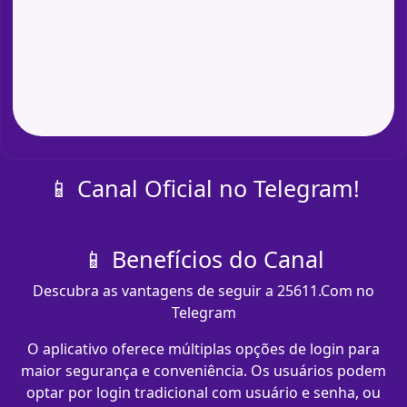
📱 Canal Oficial no Telegram!
📱 Benefícios do Canal
Descubra as vantagens de seguir a 25611.Com no
Telegram
O aplicativo oferece múltiplas opções de login para
maior segurança e conveniência. Os usuários podem
optar por login tradicional com usuário e senha, ou