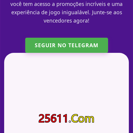
você tem acesso a promoções incríveis e uma
experiência de jogo inigualável. Junte-se aos
vencedores agora!
SEGUIR NO TELEGRAM