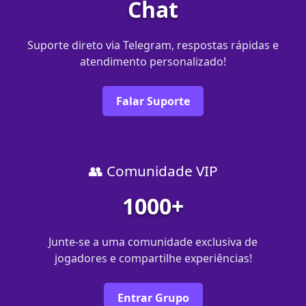
Chat
Suporte direto via Telegram, respostas rápidas e
atendimento personalizado!
Falar Suporte
👥 Comunidade VIP
1000+
Junte-se a uma comunidade exclusiva de
jogadores e compartilhe experiências!
Entrar Grupo