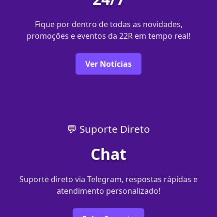
Fique por dentro de todas as novidades,
promoções e eventos da 22R em tempo real!
Ver Notícias
💬 Suporte Direto
Chat
Suporte direto via Telegram, respostas rápidas e
atendimento personalizado!