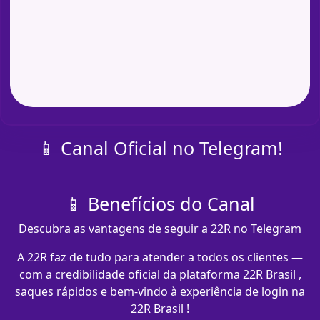
📱 Canal Oficial no Telegram!
📱 Benefícios do Canal
Descubra as vantagens de seguir a 22R no Telegram
A 22R faz de tudo para atender a todos os clientes —
com a credibilidade oficial da plataforma 22R Brasil ,
saques rápidos e bem-vindo à experiência de login na
22R Brasil !