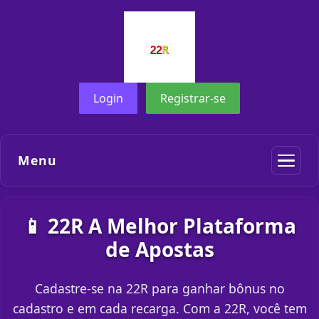
Login
Registrar-se
Menu
📱 22R A Melhor Plataforma
de Apostas
Cadastre-se na 22R para ganhar bônus no
cadastro e em cada recarga. Com a 22R, você tem