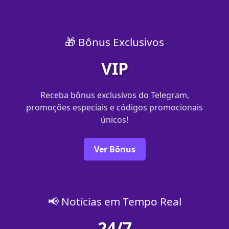
🎁 Bônus Exclusivos
VIP
Receba bônus exclusivos do Telegram,
promoções especiais e códigos promocionais
únicos!
Ver Bônus
📢 Notícias em Tempo Real
24/7