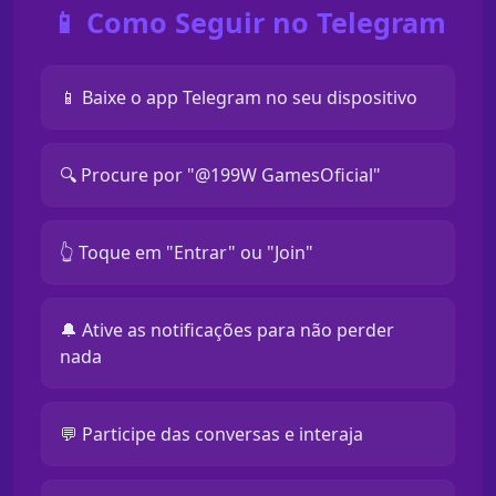
📱 Como Seguir no Telegram
📱 Baixe o app Telegram no seu dispositivo
🔍 Procure por "@199W GamesOficial"
👆 Toque em "Entrar" ou "Join"
🔔 Ative as notificações para não perder
nada
💬 Participe das conversas e interaja