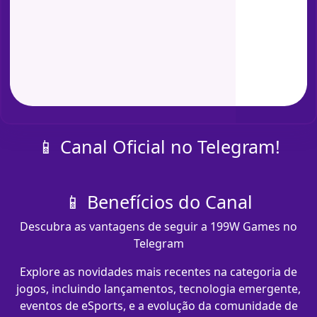
📱 Canal Oficial no Telegram!
📱 Benefícios do Canal
Descubra as vantagens de seguir a 199W Games no
Telegram
Explore as novidades mais recentes na categoria de
jogos, incluindo lançamentos, tecnologia emergente,
eventos de eSports, e a evolução da comunidade de