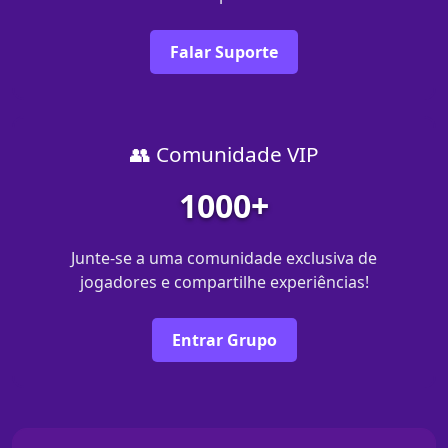
Falar Suporte
👥 Comunidade VIP
1000+
Junte-se a uma comunidade exclusiva de
jogadores e compartilhe experiências!
Entrar Grupo