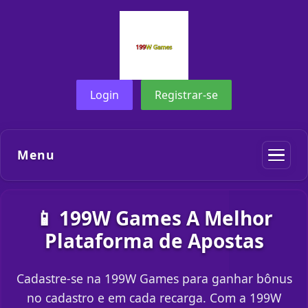
Login
Registrar-se
Menu
📱 199W Games A Melhor
Plataforma de Apostas
Cadastre-se na 199W Games para ganhar bônus
no cadastro e em cada recarga. Com a 199W