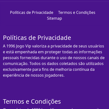
Políticas de Privacidade
Termos e Condições
Sitemap
Políticas de Privacidade
A 1996 Jogo Vip valoriza a privacidade de seus usuários
e está empenhada em proteger todas as informações
pessoais fornecidas durante o uso de nossos canais de
comunicação. Todos os dados coletados são utilizados
exclusivamente para fins de melhoria contínua da
experiência de nossos jogadores.
Termos e Condições