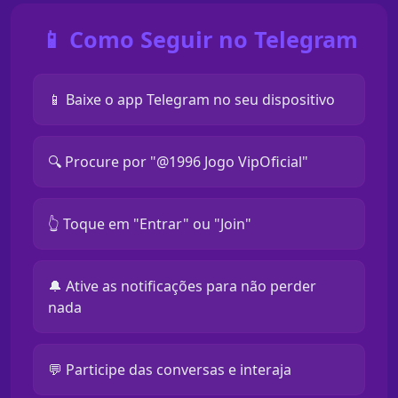
📱 Como Seguir no Telegram
📱 Baixe o app Telegram no seu dispositivo
🔍 Procure por "@1996 Jogo VipOficial"
👆 Toque em "Entrar" ou "Join"
🔔 Ative as notificações para não perder
nada
💬 Participe das conversas e interaja