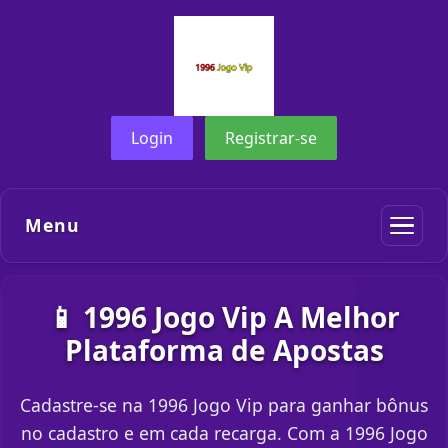
Login
Registrar-se
Menu
📱 1996 Jogo Vip A Melhor
Plataforma de Apostas
Cadastre-se na 1996 Jogo Vip para ganhar bônus
no cadastro e em cada recarga. Com a 1996 Jogo