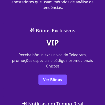
apostadores que usam métodos de análise de
tendências.
🎁 Bônus Exclusivos
VIP
Receba bônus exclusivos do Telegram,
promoções especiais e códigos promocionais
únicos!
Ver Bônus
📢 Notícias em Tempo Real