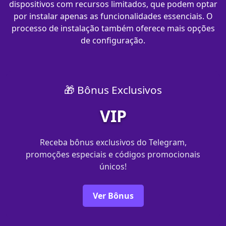
dispositivos com recursos limitados, que podem optar
por instalar apenas as funcionalidades essenciais. O
processo de instalação também oferece mais opções
de configuração.
🎁 Bônus Exclusivos
VIP
Receba bônus exclusivos do Telegram,
promoções especiais e códigos promocionais
únicos!
Ver Bônus