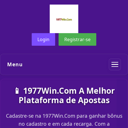
Login
Registrar-se
Menu
📱 1977Win.Com A Melhor
Plataforma de Apostas
Cadastre-se na 1977Win.Com para ganhar bônus
no cadastro e em cada recarga. Com a