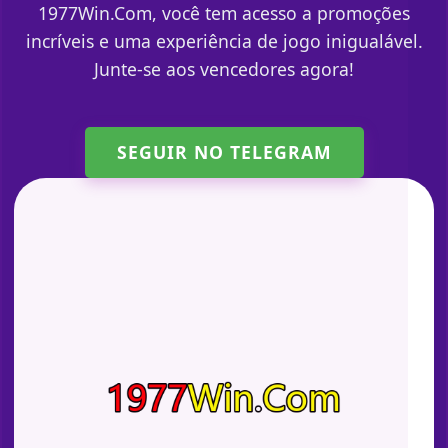
1977Win.Com, você tem acesso a promoções
incríveis e uma experiência de jogo inigualável.
Junte-se aos vencedores agora!
SEGUIR NO TELEGRAM