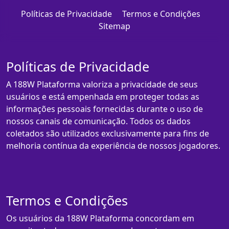
Políticas de Privacidade
Termos e Condições
Sitemap
Políticas de Privacidade
A 188W Plataforma valoriza a privacidade de seus
usuários e está empenhada em proteger todas as
informações pessoais fornecidas durante o uso de
nossos canais de comunicação. Todos os dados
coletados são utilizados exclusivamente para fins de
melhoria contínua da experiência de nossos jogadores.
Termos e Condições
Os usuários da 188W Plataforma concordam em