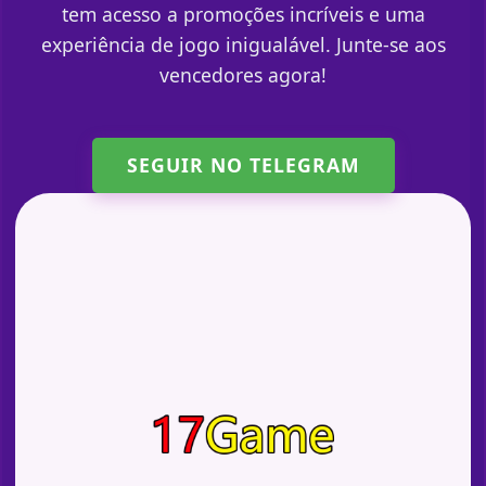
tem acesso a promoções incríveis e uma
experiência de jogo inigualável. Junte-se aos
vencedores agora!
SEGUIR NO TELEGRAM