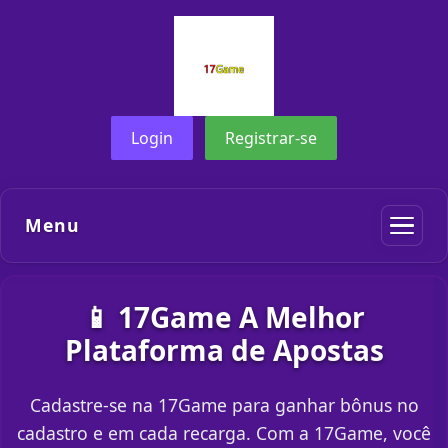
Login
Registrar-se
Menu
📱 17Game A Melhor
Plataforma de Apostas
Cadastre-se na 17Game para ganhar bônus no
cadastro e em cada recarga. Com a 17Game, você