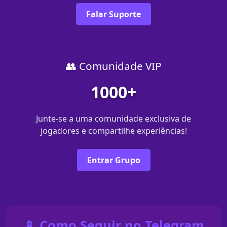
Falar Suporte
👥 Comunidade VIP
1000+
Junte-se a uma comunidade exclusiva de
jogadores e compartilhe experiências!
Entrar Grupo
📱 Como Seguir no Telegram