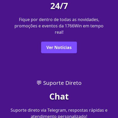
24/7
Fique por dentro de todas as novidades,
promoções e eventos da 1766Win em tempo
real!
Ver Notícias
💬 Suporte Direto
Chat
Suporte direto via Telegram, respostas rápidas e
atendimento personalizado!