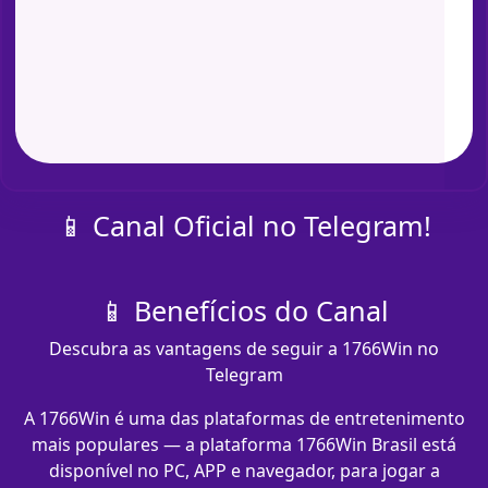
📱 Canal Oficial no Telegram!
📱 Benefícios do Canal
Descubra as vantagens de seguir a 1766Win no
Telegram
A 1766Win é uma das plataformas de entretenimento
mais populares — a plataforma 1766Win Brasil está
disponível no PC, APP e navegador, para jogar a