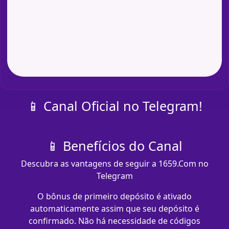
📱 Canal Oficial no Telegram!
📱 Benefícios do Canal
Descubra as vantagens de seguir a 1659.Com no
Telegram
O bônus de primeiro depósito é ativado
automaticamente assim que seu depósito é
confirmado. Não há necessidade de códigos