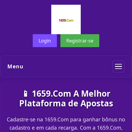
Login
Registrar-se
Menu
📱 1659.Com A Melhor
Plataforma de Apostas
Cadastre-se na 1659.Com para ganhar bônus no
cadastro e em cada recarga. Com a 1659.Com,