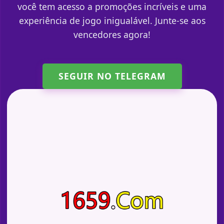
você tem acesso a promoções incríveis e uma
experiência de jogo inigualável. Junte-se aos
vencedores agora!
SEGUIR NO TELEGRAM