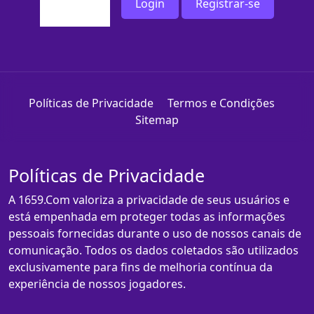
Login
Registrar-se
Políticas de Privacidade
Termos e Condições
Sitemap
Políticas de Privacidade
A 1659.Com valoriza a privacidade de seus usuários e
está empenhada em proteger todas as informações
pessoais fornecidas durante o uso de nossos canais de
comunicação. Todos os dados coletados são utilizados
exclusivamente para fins de melhoria contínua da
experiência de nossos jogadores.