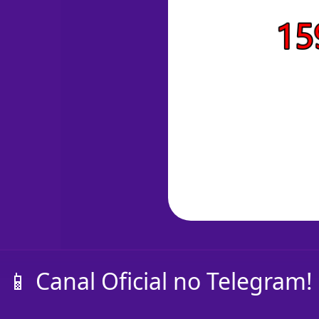
📱 Canal Oficial no Telegram!