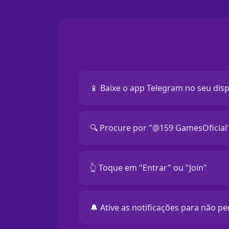
📱 Baixe o app Telegram no seu disp
🔍 Procure por "@159 GamesOficial
👆 Toque em "Entrar" ou "Join"
🔔 Ative as notificações para não p