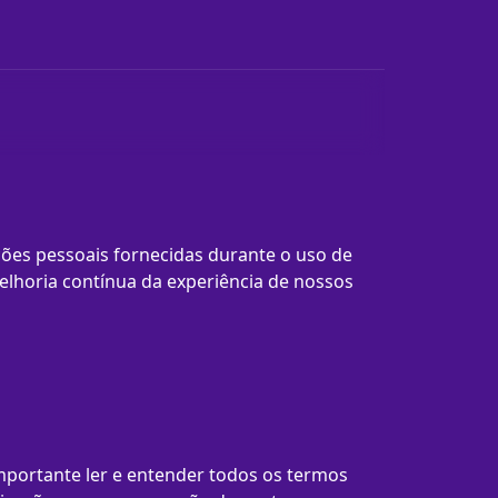
ões pessoais fornecidas durante o uso de
elhoria contínua da experiência de nossos
mportante ler e entender todos os termos