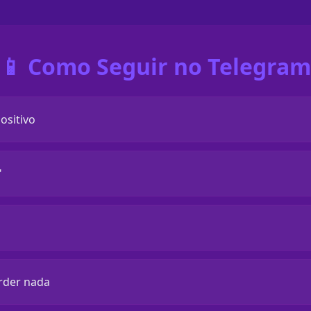
📱 Como Seguir no Telegram
ositivo
"
erder nada