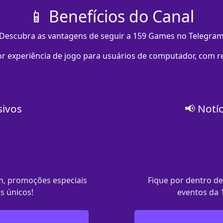
📱 Benefícios do Canal
Descubra as vantagens de seguir a 159 Games no Telegra
r experiência de jogo para usuários de computador, com r
sivos
📢 Notí
m, promoções especiais
Fique por dentro d
s únicos!
eventos da 