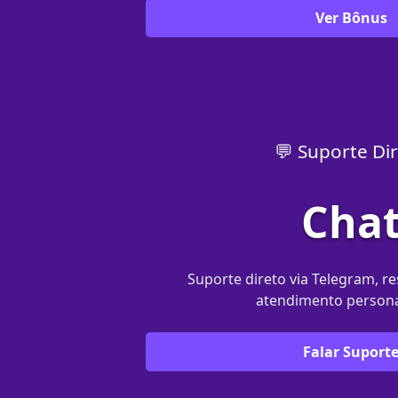
Ver Bônus
💬 Suporte Di
Cha
Suporte direto via Telegram, r
atendimento persona
Falar Suport