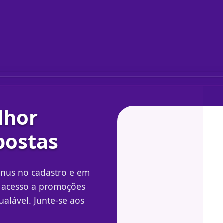
lhor
postas
nus no cadastro e em
 acesso a promoções
ualável. Junte-se aos