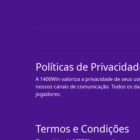
Políticas de Privacida
A 1400Win valoriza a privacidade de seus u
nossos canais de comunicação. Todos os dad
jogadores.
Termos e Condições