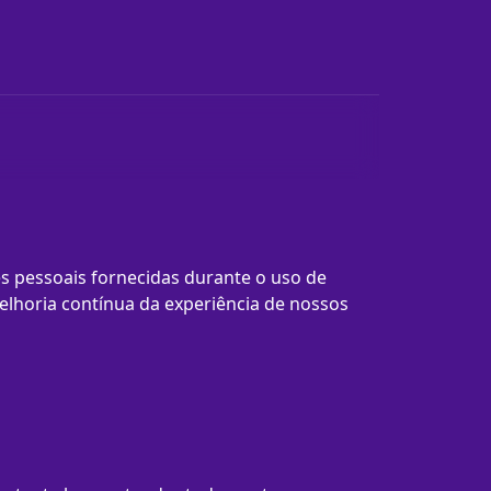
s pessoais fornecidas durante o uso de
elhoria contínua da experiência de nossos