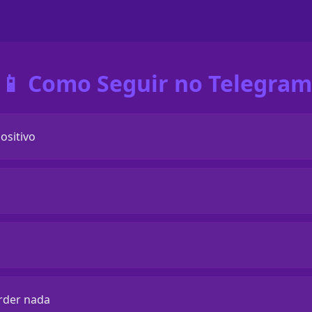
📱 Como Seguir no Telegram
ositivo
erder nada