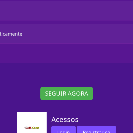
a
aticamente
SEGUIR AGORA
Acessos
Login
Registrar-se