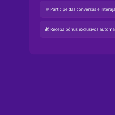
💬 Participe das conversas e interaj
🎁 Receba bônus exclusivos autom