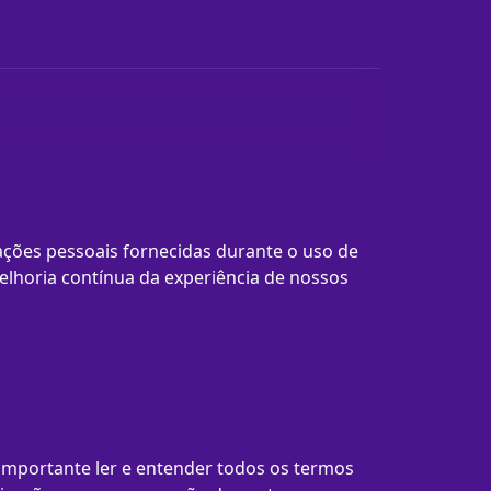
ções pessoais fornecidas durante o uso de
elhoria contínua da experiência de nossos
importante ler e entender todos os termos