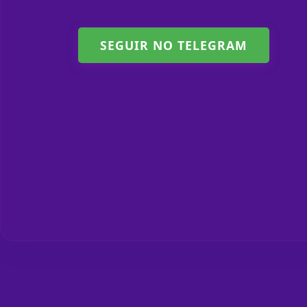
SEGUIR NO TELEGRAM