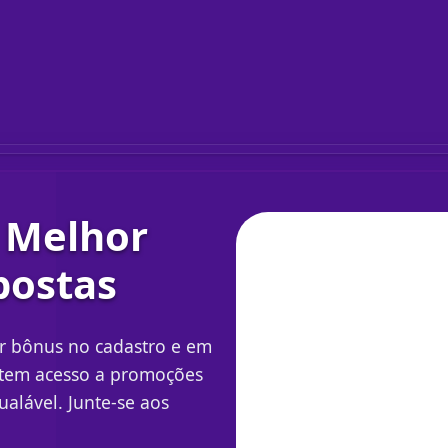
 Melhor
postas
r bônus no cadastro e em
 tem acesso a promoções
ualável. Junte-se aos