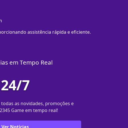
m
orcionando assistência rápida e eficiente.
cias em Tempo Real
24/7
e todas as novidades, promoções e
12345 Game em tempo real!
Ver Notícias