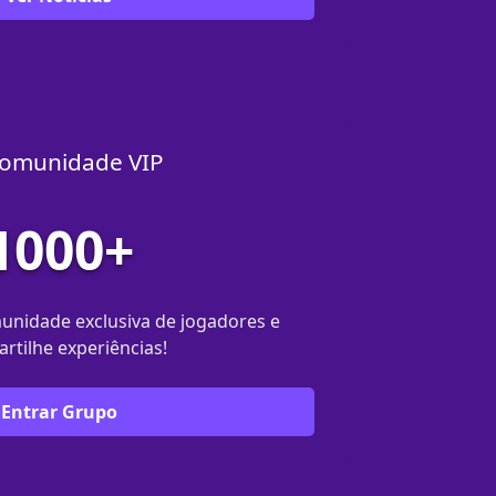
Comunidade VIP
1000+
unidade exclusiva de jogadores e
rtilhe experiências!
Entrar Grupo