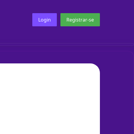
Login
Registrar-se