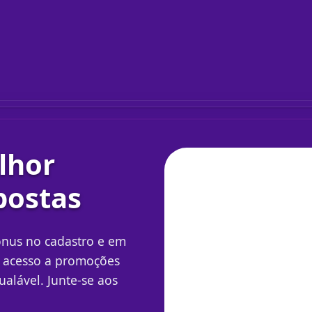
lhor
postas
ônus no cadastro e em
m acesso a promoções
ualável. Junte-se aos