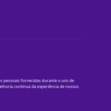
s pessoais fornecidas durante o uso de
elhoria contínua da experiência de nossos