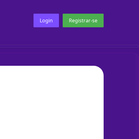
Login
Registrar-se