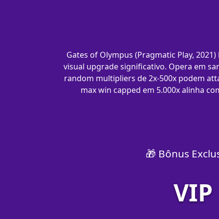
Gates of Olympus (Pragmatic Play, 2021
visual upgrade significativo. Opera em s
random multipliers de 2x-500x podem att
max win capped em 5.000x alinha com
🎁 Bônus Exclu
VIP