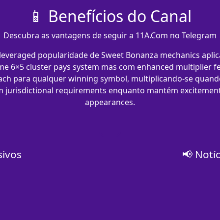
📱 Benefícios do Canal
Descubra as vantagens de seguir a 11A.Com no Telegram
) leveraged popularidade de Sweet Bonanza mechanics ap
ame 6×5 cluster pays system mas com enhanced multiplier fe
ach para qualquer winning symbol, multiplicando-se quan
 jurisdictional requirements enquanto mantém excitement 
appearances.
sivos
📢 Notí