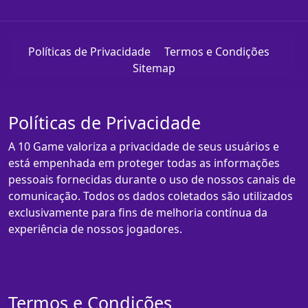
Políticas de Privacidade
Termos e Condições
Sitemap
Políticas de Privacidade
A 10 Game valoriza a privacidade de seus usuários e
está empenhada em proteger todas as informações
pessoais fornecidas durante o uso de nossos canais de
comunicação. Todos os dados coletados são utilizados
exclusivamente para fins de melhoria contínua da
experiência de nossos jogadores.
Termos e Condições