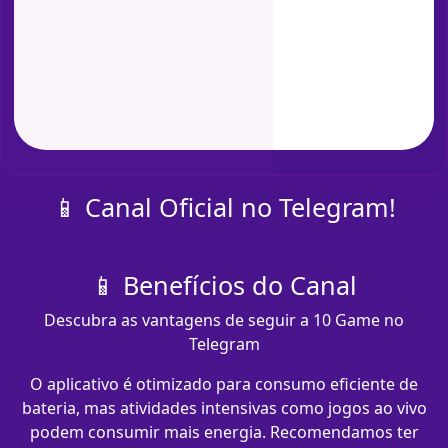
📱 Canal Oficial no Telegram!
📱 Benefícios do Canal
Descubra as vantagens de seguir a 10 Game no
Telegram
O aplicativo é otimizado para consumo eficiente de
bateria, mas atividades intensivas como jogos ao vivo
podem consumir mais energia. Recomendamos ter