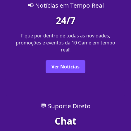
📢 Notícias em Tempo Real
24/7
Fique por dentro de todas as novidades,
promoções e eventos da 10 Game em tempo
real!
Ver Notícias
💬 Suporte Direto
Chat