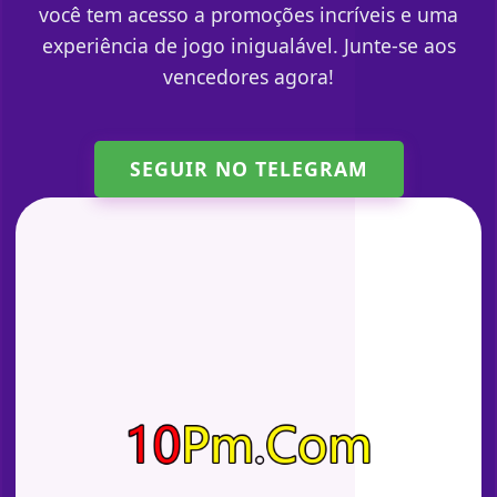
você tem acesso a promoções incríveis e uma
experiência de jogo inigualável. Junte-se aos
vencedores agora!
SEGUIR NO TELEGRAM