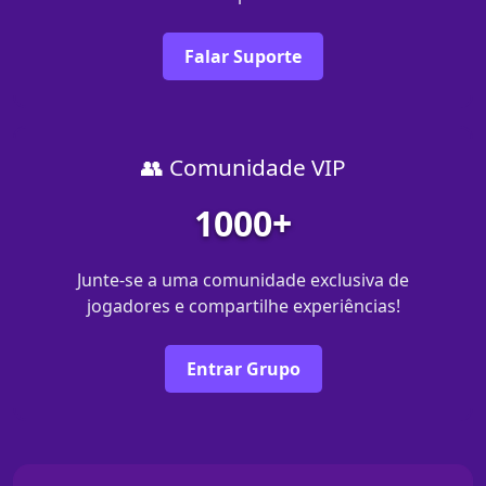
Falar Suporte
👥 Comunidade VIP
1000+
Junte-se a uma comunidade exclusiva de
jogadores e compartilhe experiências!
Entrar Grupo