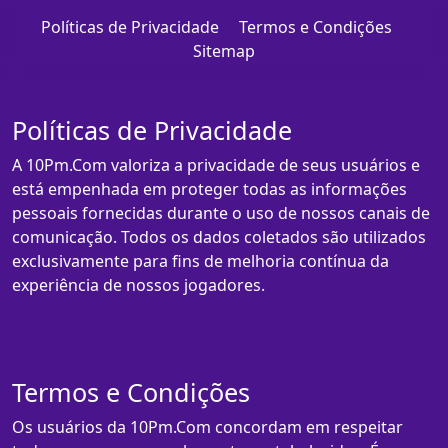
Políticas de Privacidade
Termos e Condições
Sitemap
Políticas de Privacidade
A 10Pm.Com valoriza a privacidade de seus usuários e
está empenhada em proteger todas as informações
pessoais fornecidas durante o uso de nossos canais de
comunicação. Todos os dados coletados são utilizados
exclusivamente para fins de melhoria contínua da
experiência de nossos jogadores.
Termos e Condições
Os usuários da 10Pm.Com concordam em respeitar