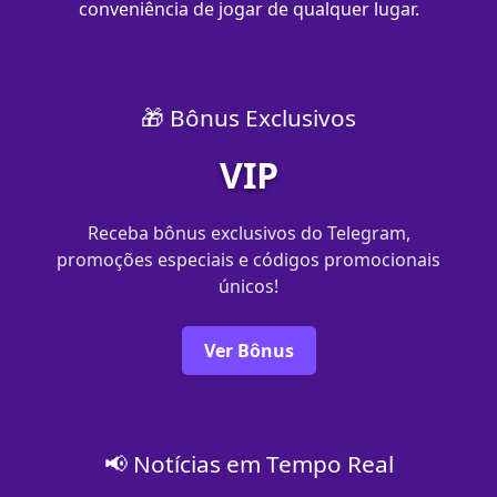
conveniência de jogar de qualquer lugar.
🎁 Bônus Exclusivos
VIP
Receba bônus exclusivos do Telegram,
promoções especiais e códigos promocionais
únicos!
Ver Bônus
📢 Notícias em Tempo Real