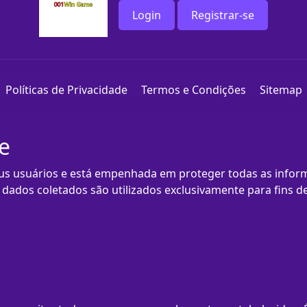
Login
Registrar-se
Políticas de Privacidade
Termos e Condições
Sitemap
de
eus usuários e está empenhada em proteger todas as infor
dados coletados são utilizados exclusivamente para fins d