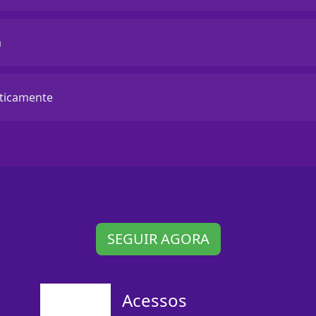
a
aticamente
SEGUIR AGORA
Acessos