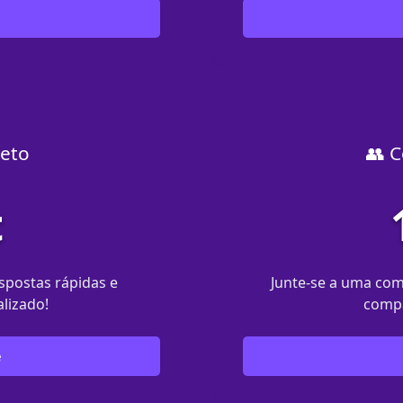
reto
👥 
t
espostas rápidas e
Junte-se a uma com
lizado!
compa
e