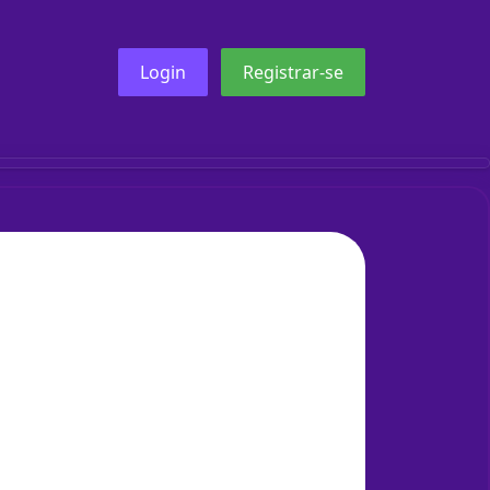
Login
Registrar-se