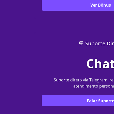
Ver Bônus
💬 Suporte Di
Cha
Suporte direto via Telegram, r
atendimento persona
Falar Suport